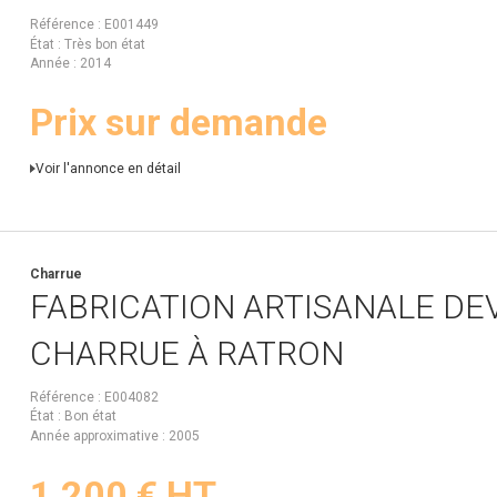
Référence
E001449
État
Très bon état
Année
2014
Prix sur demande
Voir l'annonce en détail
Charrue
FABRICATION ARTISANALE
DEV
CHARRUE À RATRON
Référence
E004082
État
Bon état
Année approximative
2005
1 200
€
HT