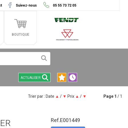
ct
Suivez-nous
05 55 73 72 05
BOUTIQUE
ACTUALISER
Trier par :
Date
▲
/
▼
Prix
▲
/
▼
Page
1
/ 1
Ref.
E001449
PER