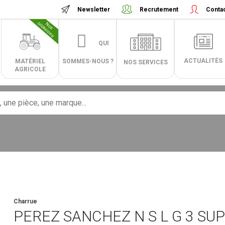
Newsletter
Recrutement
Conta
N
o
s
o
c
c
a
s
i
o
n
s
QUI
ACTUALITÉS
MATÉRIEL
SOMMES-NOUS ?
NOS SERVICES
AGRICOLE
Charrue
PEREZ SANCHEZ
N S L G 3 SU