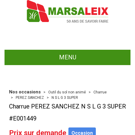
MENU
Nos occasions
Outil du sol non animé
Charrue
PEREZ SANCHEZ
N S L G 3 SUPER
Charrue
PEREZ SANCHEZ
N S L G 3 SUPER
#E001449
Prix sur demande
Occasion