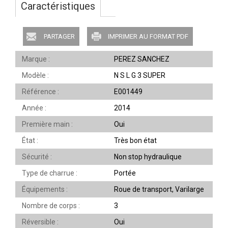
Caractéristiques
PARTAGER
IMPRIMER AU FORMAT PDF
Marque
PEREZ SANCHEZ
Modèle
N S L G 3 SUPER
Référence
E001449
Année
2014
Première main
Oui
État
Très bon état
Sécurité
Non stop hydraulique
Type de charrue
Portée
Équipements
Roue de transport, Varilarge
Nombre de corps
3
Réversible
Oui