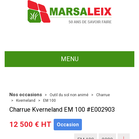
MENU
Nos occasions
Outil du sol non animé
Charrue
Kverneland
EM 100
Charrue
Kverneland
EM 100
#E002903
12 500
€
HT
Occasion