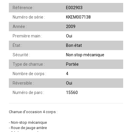
Référence
E002903
Numéro de série
KKEM007138
Année
2009
Première main
Oui
État
Bon état
Sécurité
Non stop mécanique
Type de charrue
Portée
Nombre de corps
4
Réversible
Oui
Numéro de parc
15560
Charrue d'occasion 4 corps :
- Non-stop mécanique
- Roue de jauge arrière