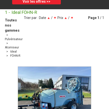
Voir les offres >>
1
Ideal FÖHN-R
Trier par :
Date
▲
/
▼
Prix
▲
/
▼
Page
1
/ 1
Toutes
nos
gammes
Pulvérisateur
Atomiseur
Ideal
FÖHN-R