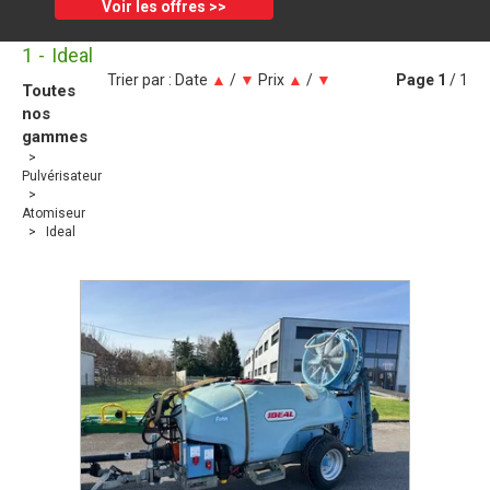
Voir les offres >>
1
Ideal
Trier par :
Date
▲
/
▼
Prix
▲
/
▼
Page
1
/ 1
Toutes
nos
gammes
Pulvérisateur
Atomiseur
Ideal