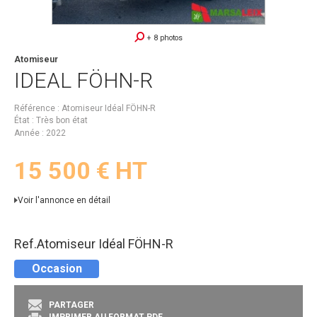
+ 8 photos
Atomiseur
IDEAL
FÖHN-R
Référence
Atomiseur Idéal FÖHN-R
État
Très bon état
Année
2022
15 500
€
HT
Voir l'annonce en détail
Ref.
Atomiseur Idéal FÖHN-R
Occasion
PARTAGER
IMPRIMER AU FORMAT PDF