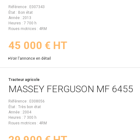
Référence
E007343
État
Bon état
Année
2013
Heures
7 700 h
Roues motrices
4RM
45 000
€
HT
Voir l'annonce en détail
Tracteur agricole
MASSEY FERGUSON
MF 6455
Référence
E008056
État
Très bon état
Année
2004
Heures
7 300 h
Roues motrices
4RM
29 900
€
HT