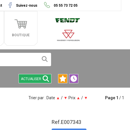
ct
Suivez-nous
05 55 73 72 05
BOUTIQUE
ACTUALISER
Trier par :
Date
▲
/
▼
Prix
▲
/
▼
Page
1
/ 1
Ref.
E007343