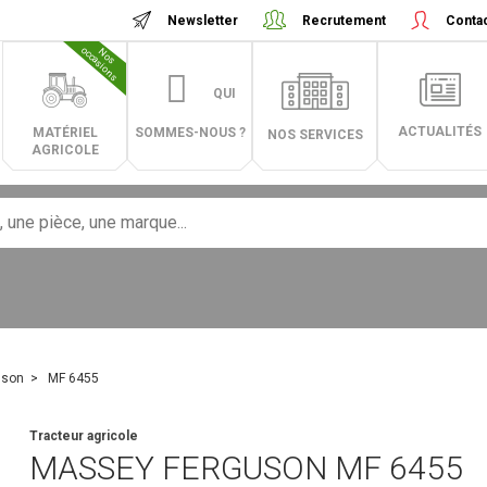
Newsletter
Recrutement
Conta
N
o
s
o
c
c
a
s
i
o
n
s
QUI
ACTUALITÉS
MATÉRIEL
SOMMES-NOUS ?
NOS SERVICES
AGRICOLE
uson
MF 6455
Tracteur agricole
MASSEY FERGUSON
MF 6455