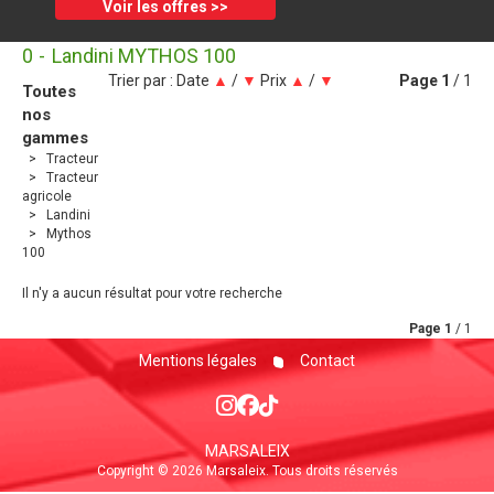
Voir les offres >>
0
Landini MYTHOS 100
Trier par :
Date
▲
/
▼
Prix
▲
/
▼
Page
1
/ 1
Toutes
nos
gammes
Tracteur
Tracteur
agricole
Landini
Mythos
100
Il n'y a aucun résultat pour votre recherche
Page
1
/ 1
Mentions légales
Contact
MARSALEIX
Copyright © 2026 Marsaleix. Tous droits réservés