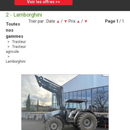
Voir les offres >>
2
Lamborghini
Trier par :
Date
▲
/
▼
Prix
▲
/
▼
Page
1
/ 1
Toutes
nos
gammes
Tracteur
Tracteur
agricole
Lamborghini