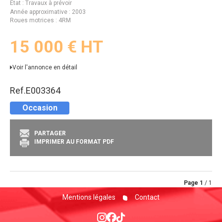
État
Travaux à prévoir
Année approximative
2003
Roues motrices
4RM
15 000
€
HT
Voir l'annonce en détail
Ref.
E003364
Occasion
PARTAGER
IMPRIMER AU FORMAT PDF
Page
1
/ 1
Mentions légales
Contact