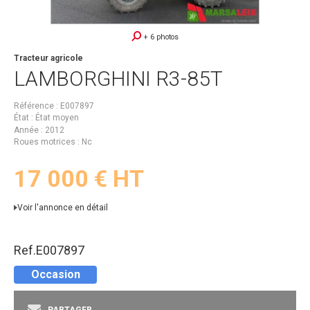
+ 6 photos
Tracteur agricole
LAMBORGHINI
R3-85T
Référence
E007897
État
État moyen
Année
2012
Roues motrices
Nc
17 000
€
HT
Voir l'annonce en détail
Ref.
E007897
Occasion
PARTAGER