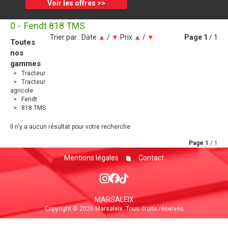
Voir les offres >>
0
Fendt 818 TMS
Trier par :
Date
▲
/
▼
Prix
▲
/
▼
Page
1
/ 1
Toutes
nos
gammes
Tracteur
Tracteur
agricole
Fendt
818 TMS
Il n'y a aucun résultat pour votre recherche
Page
1
/ 1
Mentions légales
Contact
MARSALEIX
Copyright © 2026 Marsaleix. Tous droits réservés