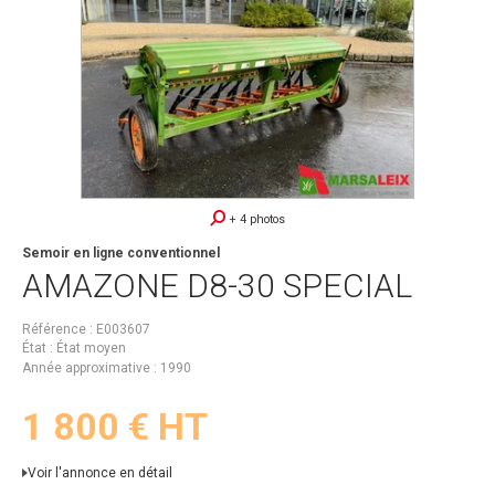
+ 4 photos
Semoir en ligne conventionnel
AMAZONE
D8-30 SPECIAL
Référence
E003607
État
État moyen
Année approximative
1990
1 800
€
HT
Voir l'annonce en détail