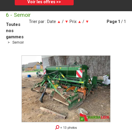
Voir les offres >>
6
Semoir
Trier par :
Date
▲
/
▼
Prix
▲
/
▼
Page
1
/ 1
Toutes
nos
gammes
Semoir
+ 13 photos