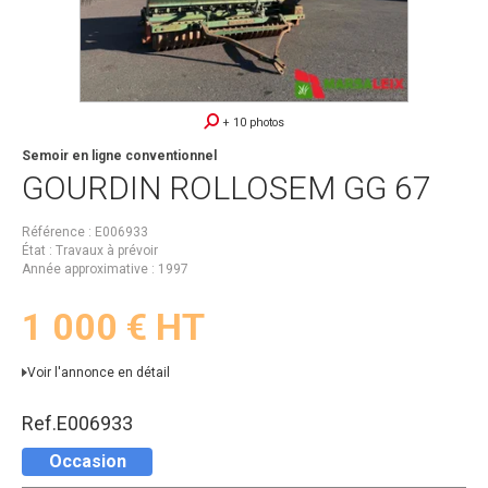
+ 10 photos
Semoir en ligne conventionnel
GOURDIN
ROLLOSEM GG 67
Référence
E006933
État
Travaux à prévoir
Année approximative
1997
1 000
€
HT
Voir l'annonce en détail
Ref.
E006933
Occasion