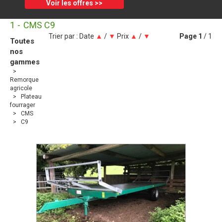
Voir les offres >>
1
CMS C9
Trier par :
Date
▲
/
▼
Prix
▲
/
▼
Page
1
/ 1
Toutes
nos
gammes
Remorque
agricole
Plateau
fourrager
CMS
C9