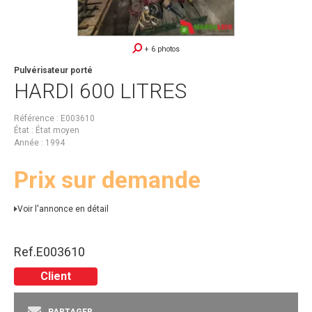
+ 6 photos
Pulvérisateur porté
HARDI
600 LITRES
Référence
E003610
État
État moyen
Année
1994
Prix sur demande
Voir l'annonce en détail
Ref.
E003610
Client
PARTAGER