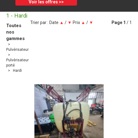
Voir les offres >>
1
Hardi
Trier par :
Date
▲
/
▼
Prix
▲
/
▼
Page
1
/ 1
Toutes
nos
gammes
Pulvérisateur
Pulvérisateur
porté
Hardi