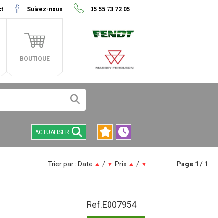
ct
Suivez-nous
05 55 73 72 05
BOUTIQUE
ACTUALISER
Trier par :
Date
▲
/
▼
Prix
▲
/
▼
Page
1
/ 1
Ref.
E007954