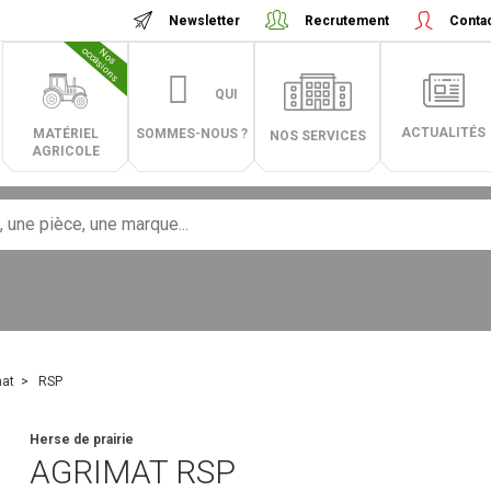
Newsletter
Recrutement
Conta
N
o
s
o
c
c
a
s
i
o
n
s
QUI
ACTUALITÉS
MATÉRIEL
SOMMES-NOUS ?
NOS SERVICES
AGRICOLE
mat
RSP
Herse de prairie
AGRIMAT
RSP