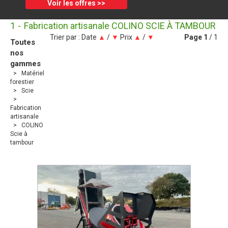
Voir les offres >>
1
Fabrication artisanale COLINO SCIE À TAMBOUR
Trier par :
Date
▲
/
▼
Prix
▲
/
▼
Page
1
/ 1
Toutes
nos
gammes
Matériel
forestier
Scie
Fabrication
artisanale
COLINO
Scie à
tambour