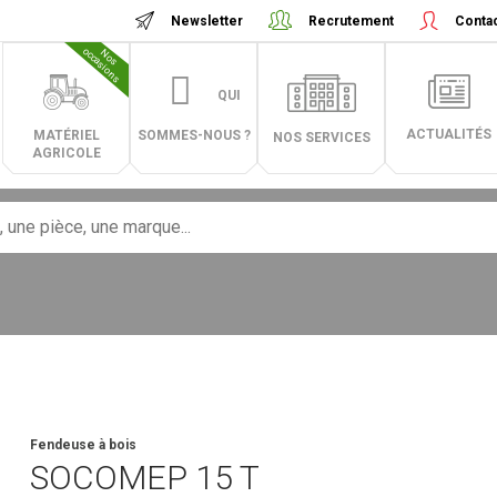
Newsletter
Recrutement
Conta
N
o
s
o
c
c
a
s
i
o
n
s
QUI
ACTUALITÉS
MATÉRIEL
SOMMES-NOUS ?
NOS SERVICES
AGRICOLE
Fendeuse à bois
SOCOMEP
15 T