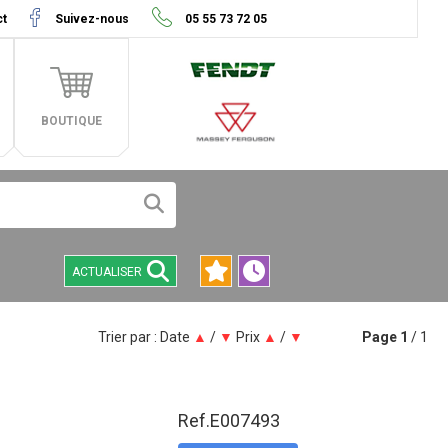
ct
Suivez-nous
05 55 73 72 05
BOUTIQUE
ACTUALISER
Trier par :
Date
▲
/
▼
Prix
▲
/
▼
Page
1
/ 1
Ref.
E007493