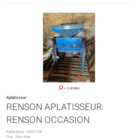
+ 5 photos
Aplatisseur
RENSON
APLATISSEUR
RENSON OCCASION
Référence
E002728
État
Bon état