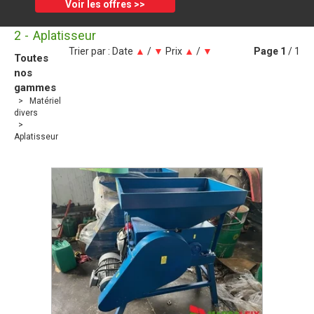
Voir les offres >>
2
Aplatisseur
Trier par :
Date
▲
/
▼
Prix
▲
/
▼
Page
1
/ 1
Toutes
nos
gammes
Matériel
divers
Aplatisseur