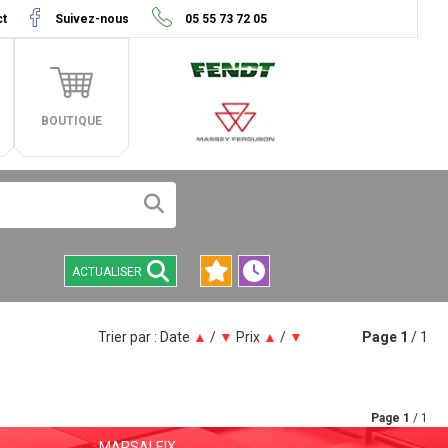
ct
Suivez-nous
05 55 73 72 05
BOUTIQUE
ACTUALISER
Trier par :
Date
▲
/
▼
Prix
▲
/
▼
Page
1
/ 1
Page
1
/ 1
MARSALEIX