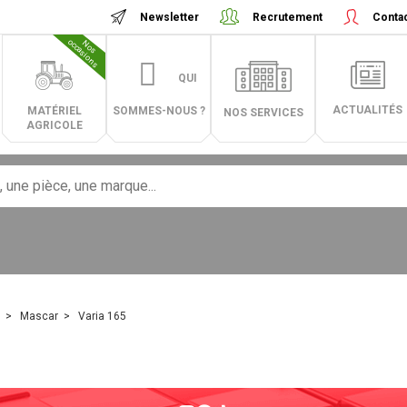
Newsletter
Recrutement
Conta
N
o
s
o
c
c
a
s
i
o
n
s
QUI
ACTUALITÉS
MATÉRIEL
SOMMES-NOUS ?
NOS SERVICES
AGRICOLE
Mascar
Varia 165