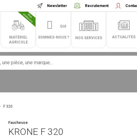
Newsletter
Recrutement
Conta
N
o
s
o
c
c
a
s
i
o
n
s
QUI
ACTUALITÉS
MATÉRIEL
SOMMES-NOUS ?
NOS SERVICES
AGRICOLE
F 320
Faucheuse
KRONE
F 320