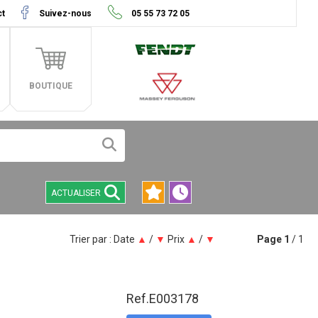
ct
Suivez-nous
05 55 73 72 05
BOUTIQUE
ACTUALISER
Trier par :
Date
▲
/
▼
Prix
▲
/
▼
Page
1
/ 1
Ref.
E003178