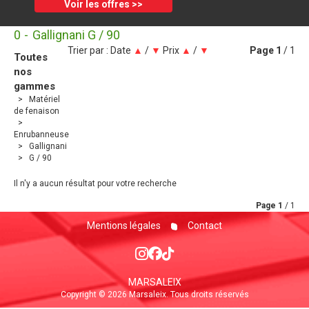
Voir les offres >>
0
Gallignani G / 90
Trier par :
Date
▲
/
▼
Prix
▲
/
▼
Page
1
/ 1
Toutes
nos
gammes
Matériel
de fenaison
Enrubanneuse
Gallignani
G / 90
Il n'y a aucun résultat pour votre recherche
Page
1
/ 1
Mentions légales
Contact
MARSALEIX
Copyright © 2026 Marsaleix. Tous droits réservés