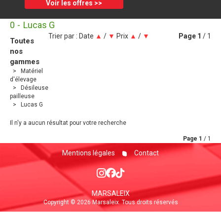
Voir les offres >>
0
Lucas G
Trier par :
Date
▲
/
▼
Prix
▲
/
▼
Page
1
/ 1
Toutes
nos
gammes
Matériel
d'élevage
Désileuse
pailleuse
Lucas G
Il n'y a aucun résultat pour votre recherche
Page
1
/ 1
Mentions légales
Contact
MARSALEIX
Copyright © 2026 Marsaleix. Tous droits réservés