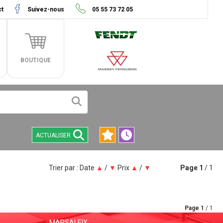
ct
Suivez-nous
05 55 73 72 05
BOUTIQUE
ACTUALISER
Trier par :
Date
▲
/
▼
Prix
▲
/
▼
Page
1
/ 1
Page
1
/ 1
MARSALEIX