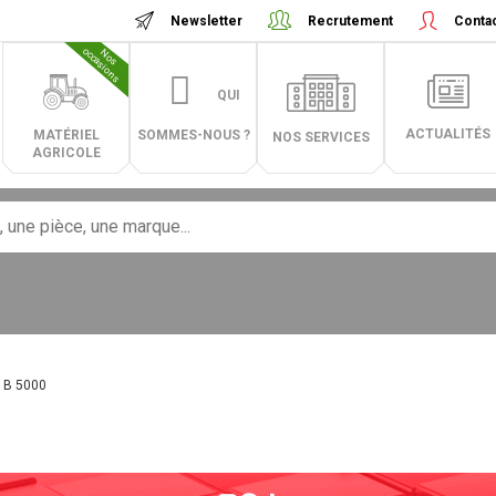
Newsletter
Recrutement
Conta
N
o
s
o
c
c
a
s
i
o
n
s
QUI
ACTUALITÉS
MATÉRIEL
SOMMES-NOUS ?
NOS SERVICES
AGRICOLE
B 5000