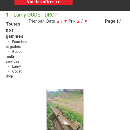
Voir les offres >>
1
Lamy GODET DROP
Trier par :
Date
▲
/
▼
Prix
▲
/
▼
Page
1
/ 1
Toutes
nos
gammes
Fourches
et godets
Godet
multi-
services
Lamy
Godet
drop