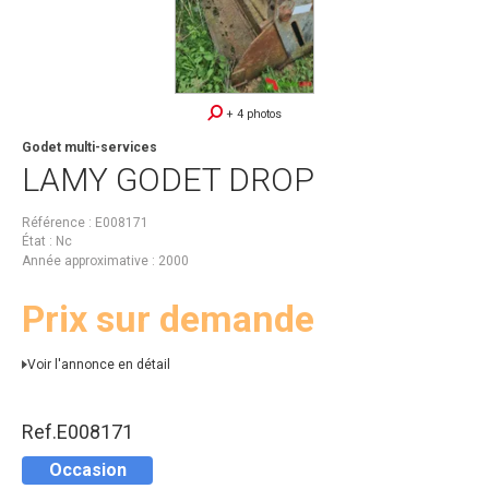
+ 4 photos
Godet multi-services
LAMY
GODET DROP
Référence
E008171
État
Nc
Année approximative
2000
Prix sur demande
Voir l'annonce en détail
Ref.
E008171
Occasion