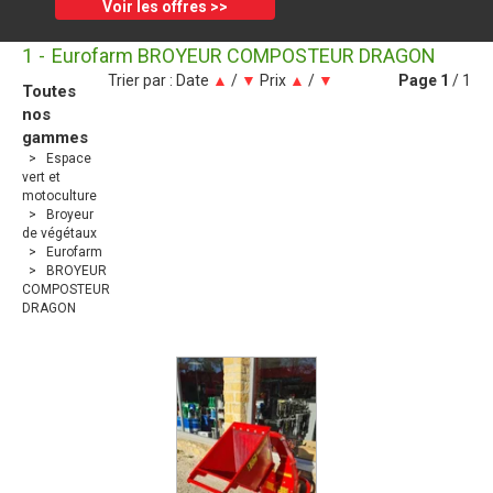
Voir les offres >>
1
Eurofarm BROYEUR COMPOSTEUR DRAGON
Trier par :
Date
▲
/
▼
Prix
▲
/
▼
Page
1
/ 1
Toutes
nos
gammes
Espace
vert et
motoculture
Broyeur
de végétaux
Eurofarm
BROYEUR
COMPOSTEUR
DRAGON