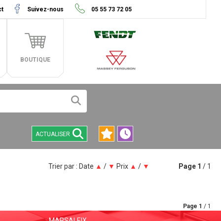
ct
Suivez-nous
05 55 73 72 05
BOUTIQUE
ACTUALISER
Trier par :
Date
▲
/
▼
Prix
▲
/
▼
Page
1
/ 1
Page
1
/ 1
MARSALEIX