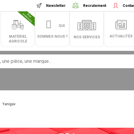
Newsletter
Recrutement
Conta
N
o
s
o
c
c
a
s
i
o
n
s
QUI
ACTUALITÉS
MATÉRIEL
SOMMES-NOUS ?
NOS SERVICES
AGRICOLE
Yanigav