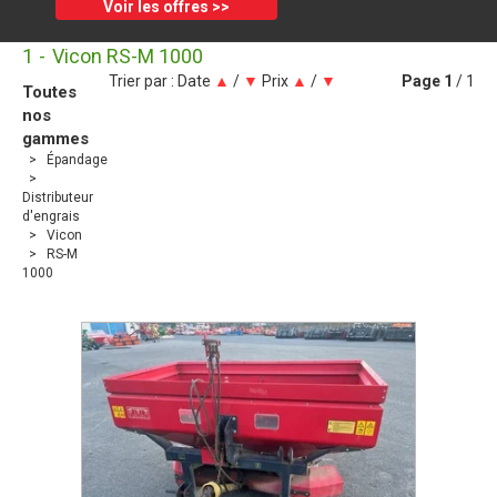
Voir les offres >>
1
Vicon RS-M 1000
Trier par :
Date
▲
/
▼
Prix
▲
/
▼
Page
1
/ 1
Toutes
nos
gammes
Épandage
Distributeur
d'engrais
Vicon
RS-M
1000