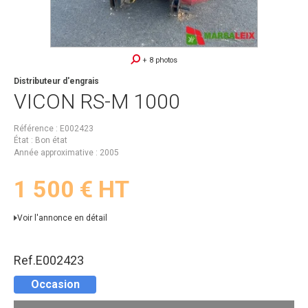
+ 8 photos
Distributeur d'engrais
VICON
RS-M 1000
Référence
E002423
État
Bon état
Année approximative
2005
1 500
€
HT
Voir l'annonce en détail
Ref.
E002423
Occasion