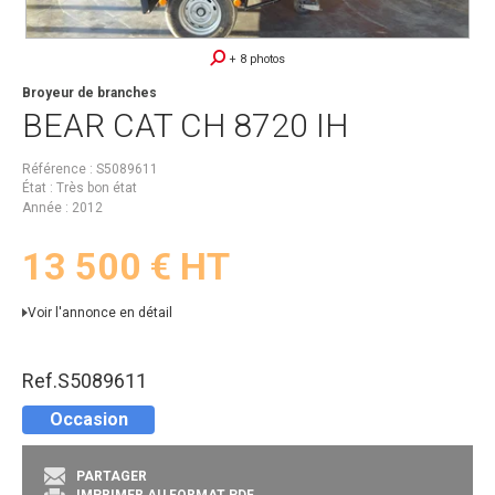
+ 8 photos
Broyeur de branches
BEAR CAT
CH 8720 IH
Référence
S5089611
État
Très bon état
Année
2012
13 500
€
HT
Voir l'annonce en détail
Ref.
S5089611
Occasion
PARTAGER
IMPRIMER AU FORMAT PDF