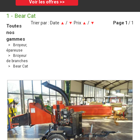
Voir les offres >>
1
Bear Cat
Trier par :
Date
▲
/
▼
Prix
▲
/
▼
Page
1
/ 1
Toutes
nos
gammes
Broyeur,
épareuse
Broyeur
de branches
Bear Cat