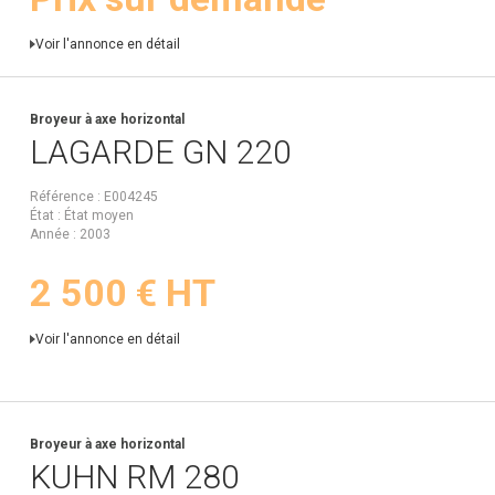
Voir l'annonce en détail
Broyeur à axe horizontal
LAGARDE
GN 220
Référence
E004245
État
État moyen
Année
2003
2 500
€
HT
Voir l'annonce en détail
Broyeur à axe horizontal
KUHN
RM 280