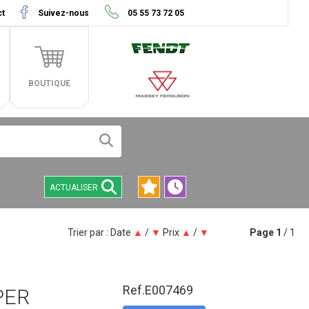
ct
Suivez-nous
05 55 73 72 05
BOUTIQUE
ACTUALISER
Trier par :
Date
▲
/
▼
Prix
▲
/
▼
Page
1
/ 1
Ref.
E007469
PER