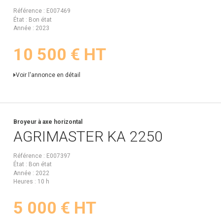
Référence
E007469
État
Bon état
Année
2023
10 500
€
HT
Voir l'annonce en détail
Broyeur à axe horizontal
AGRIMASTER
KA 2250
Référence
E007397
État
Bon état
Année
2022
Heures
10 h
5 000
€
HT