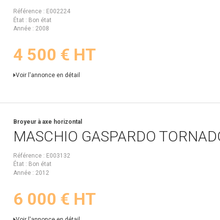
Référence
E002224
État
Bon état
Année
2008
4 500
€
HT
Voir l'annonce en détail
Broyeur à axe horizontal
MASCHIO GASPARDO
TORNAD
Référence
E003132
État
Bon état
Année
2012
6 000
€
HT
Voir l'annonce en détail