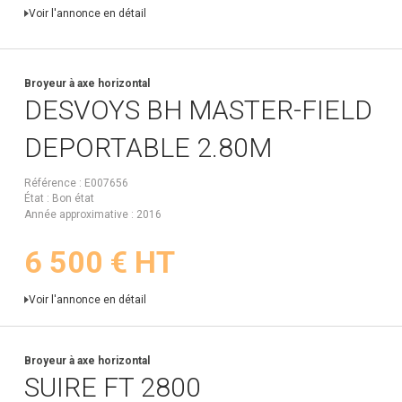
Voir l'annonce en détail
Broyeur à axe horizontal
DESVOYS
BH MASTER-FIELD
DEPORTABLE 2.80M
Référence
E007656
État
Bon état
Année approximative
2016
6 500
€
HT
Voir l'annonce en détail
Broyeur à axe horizontal
SUIRE
FT 2800