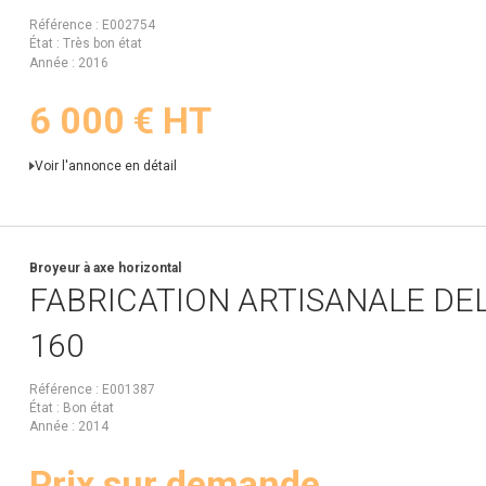
Référence
E002754
État
Très bon état
Année
2016
6 000
€
HT
Voir l'annonce en détail
Broyeur à axe horizontal
FABRICATION ARTISANALE
DE
160
Référence
E001387
État
Bon état
Année
2014
Prix sur demande