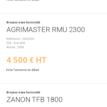
Broyeur à axe horizontal
AGRIMASTER
RMU 2300
Référence
E002920
État
Bon état
Année
2008
4 500
€
HT
Voir l'annonce en détail
Broyeur à axe horizontal
ZANON
TFB 1800