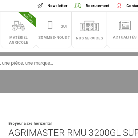
Newsletter
Recrutement
Conta
N
o
s
o
c
c
a
s
i
o
n
s
QUI
ACTUALITÉS
MATÉRIEL
SOMMES-NOUS ?
NOS SERVICES
AGRICOLE
Broyeur à axe horizontal
AGRIMASTER
RMU 3200GL SU