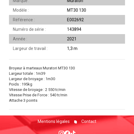
Marque
Muratori
Modèle
MT30 130
Référence
E002692
Numéro de série
143894
Année
2021
Largeur de travail
1,3 m
Broyeur à marteaux Muratori MT30 130
Largeur totale : 1m39
Largeur de broyage : 1m30
Poids : 195kg
Vitesse de broyage : 2 550 tr/min
Vitesse Prise de Force : 540 tr/min
Attache 3 points
Mentions légales
Contact