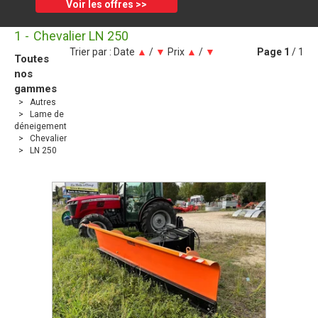
Voir les offres >>
1
Chevalier LN 250
Trier par :
Date
▲
/
▼
Prix
▲
/
▼
Page
1
/ 1
Toutes
nos
gammes
Autres
Lame de
déneigement
Chevalier
LN 250