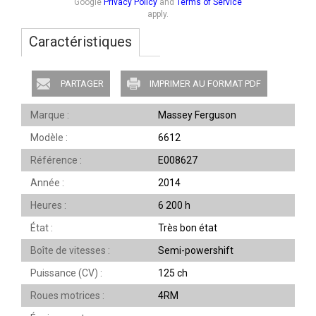
Google
Privacy Policy
and
Terms of Service
apply.
Caractéristiques
PARTAGER
IMPRIMER AU FORMAT PDF
Marque
Massey Ferguson
Modèle
6612
Référence
E008627
Année
2014
Heures
6 200 h
État
Très bon état
Boîte de vitesses
Semi-powershift
Puissance (CV)
125 ch
Roues motrices
4RM