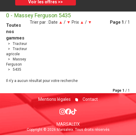
Voir les offres >>
0
Massey Ferguson 5435
Trier par :
Date
▲
/
▼
Prix
▲
/
▼
Page
1
/ 1
Toutes
nos
gammes
Tracteur
Tracteur
agricole
Massey
Ferguson
5435
Il n'y a aucun résultat pour votre recherche
Page
1
/ 1
Mentions légales
Contact
MARSALEIX
Copyright © 2026 Marsaleix. Tous droits réservés