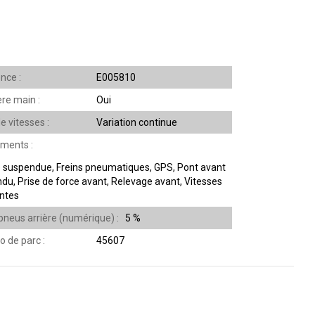
ence
E005810
ère main
Oui
de vitesses
Variation continue
ements
 suspendue, Freins pneumatiques, GPS, Pont avant
du, Prise de force avant, Relevage avant, Vitesses
ntes
pneus arrière (numérique)
5 %
o de parc
45607