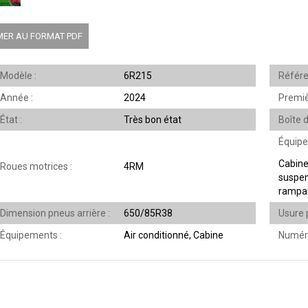
MER AU FORMAT PDF
Modèle
6R215
Référ
Année
2024
Premi
État
Très bon état
Boîte 
Équip
Cabine
Roues motrices
4RM
suspen
rampa
Dimension pneus arrière
650/85R38
Usure 
Équipements
Air conditionné, Cabine
Numér