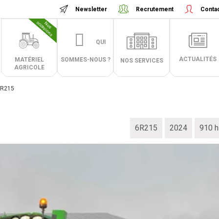
Newsletter
Recrutement
Conta
N
o
s
o
c
c
a
s
i
o
n
s
QUI
ACTUALITÉS
MATÉRIEL
SOMMES-NOUS ?
NOS SERVICES
AGRICOLE
6R215
6R215
2024
910 h