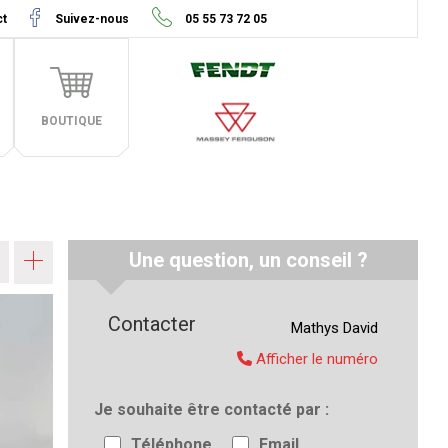
ct
Suivez-nous
05 55 73 72 05
BOUTIQUE
Une question, un conseil ?
Contacter
Mathys
David
Afficher le numéro
Je souhaite être contacté par
Téléphone
Email