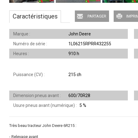
Caractéristiques
PARTAGER
IMPRI
Marque
John Deere
Numéro de série
1L06215RPRR432255
Heures
910 h
Puissance (CV)
215 ch
Dimension pneus avant
600/70R28
Usure pneus avant (numérique)
5 %
Très beau tracteur John Deere 6R215 :
- Relevage avant