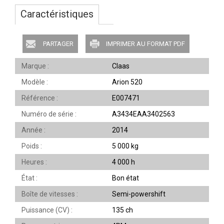
Caractéristiques
PARTAGER
IMPRIMER AU FORMAT PDF
Marque
Claas
Modèle
Arion 520
Référence
E007471
Numéro de série
A3434EAA3402563
Année
2014
Poids
5 000 kg
Heures
4 000 h
État
Bon état
Boîte de vitesses
Semi-powershift
Puissance (CV)
135 ch