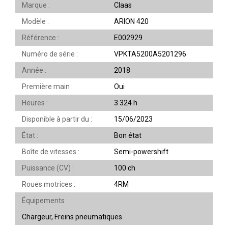
Marque
Claas
Modèle
ARION 420
Référence
E002929
Numéro de série
VPKTA5200A5201296
Année
2018
Première main
Oui
Heures
3 324 h
Disponible à partir du
15/06/2023
État
Bon état
Boîte de vitesses
Semi-powershift
Puissance (CV)
100 ch
Roues motrices
4RM
Équipements
Chargeur, Freins pneumatiques