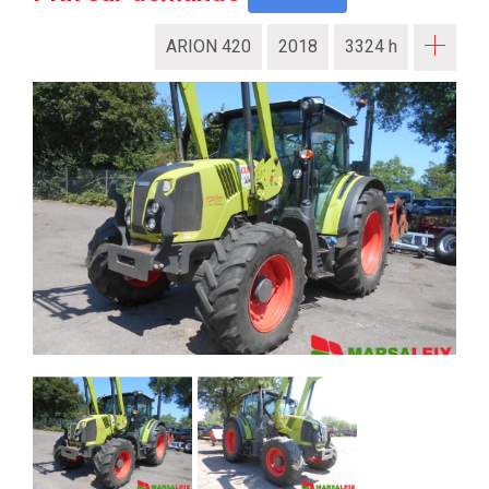
ARION 420
2018
3324 h