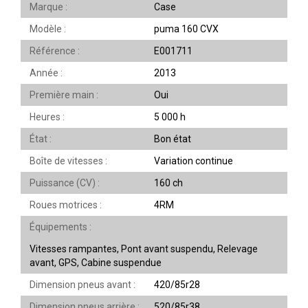
Marque
Case
Modèle
puma 160 CVX
Référence
E001711
Année
2013
Première main
Oui
Heures
5 000 h
État
Bon état
Boîte de vitesses
Variation continue
Puissance (CV)
160 ch
Roues motrices
4RM
Équipements
Vitesses rampantes, Pont avant suspendu, Relevage
avant, GPS, Cabine suspendue
Dimension pneus avant
420/85r28
Dimension pneus arrière
520/85r38