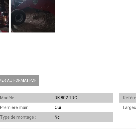
MER AU FORMAT PDF
Modèle
RK 802 TRC
Référ
Première main
Oui
Largeu
Type de montage
Nc