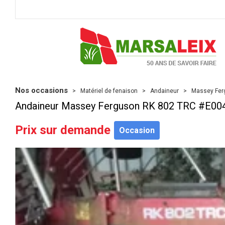
Nos occasions
Matériel de fenaison
Andaineur
Massey Fer
Andaineur
Massey Ferguson
RK 802 TRC
#E00
Prix sur demande
Occasion