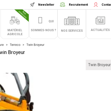
Newsletter
Recrutement
Conta
N
o
s
o
c
c
a
s
i
o
n
s
QUI
ACTUALITÉS
MATÉRIEL
SOMMES-NOUS ?
NOS SERVICES
AGRICOLE
ure
Terreco
Twin Broyeur
win Broyeur
Twin Broyeur