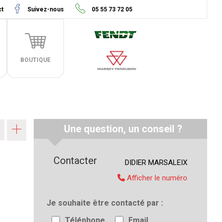
ct
Suivez-nous
05 55 73 72 05
BOUTIQUE
Une question, un conseil ?
Contacter
DIDIER
MARSALEIX
Afficher le numéro
Je souhaite être contacté par
Téléphone
Email