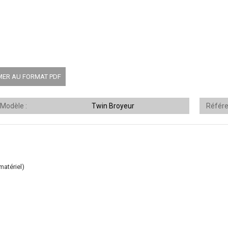
MER AU FORMAT PDF
Modèle
Twin Broyeur
Référ
matériel)