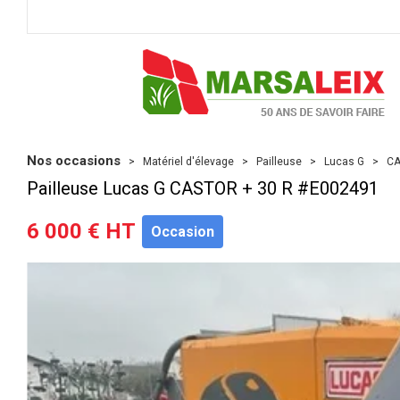
Nos occasions
Matériel d'élevage
Pailleuse
Lucas G
CA
Pailleuse
Lucas G
CASTOR + 30 R
#E002491
6 000
€
HT
Occasion