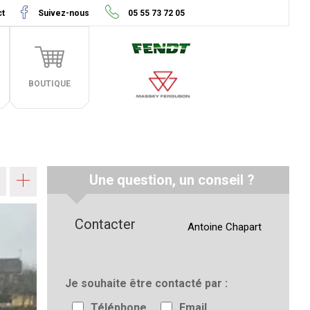
ct
Suivez-nous
05 55 73 72 05
BOUTIQUE
Une question, un conseil ?
Contacter
Antoine
Chapart
Je souhaite être contacté par
Téléphone
Email