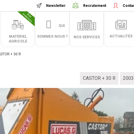
Newsletter
Recrutement
Conta
N
o
s
o
c
c
a
s
i
o
n
s
QUI
ACTUALITÉS
MATÉRIEL
SOMMES-NOUS ?
NOS SERVICES
AGRICOLE
STOR + 30 R
CASTOR + 30 R
2003