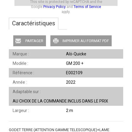
This site is protected by reCAPTCHA and the
Google
Privacy Policy
and
Terms of Service
apply.
Caractéristiques
PARTAGER
IMPRIMER AU FORMAT PDF
Marque
Alö-Quicke
Modèle
GM 200 +
Référence
E002109
Année
2022
Adaptable sur
AU CHOIX DE LA COMMANDE.INCLUS DANS LE PRIX
Largeur
2 m
GODET TERRE (ATTENTION GAMME TELESCOPIQUE)+LAME