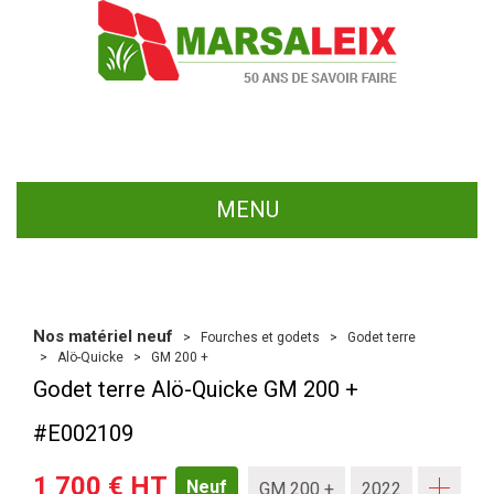
MENU
Nos matériel neuf
Fourches et godets
Godet terre
Alö-Quicke
GM 200 +
Godet terre
Alö-Quicke
GM 200 +
#E002109
1 700
€
HT
Neuf
GM 200 +
2022