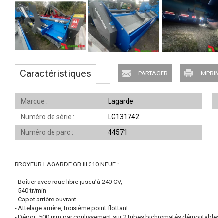
Caractéristiques
PARTAGER
IMPRI
Marque
Lagarde
Numéro de série
LG131742
Numéro de parc
44571
BROYEUR LAGARDE GB III 310 NEUF :
- Boîtier avec roue libre jusqu’à 240 CV,
- 540 tr/min
- Capot arrière ouvrant
- Attelage arrière, troisième point flottant
- Déport 500 mm par coulissement sur 2 tubes bichromatés démontable