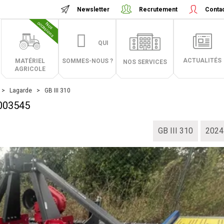
Newsletter
Recrutement
Conta
N
o
s
o
c
c
a
s
i
o
n
s
QUI
ACTUALITÉS
MATÉRIEL
SOMMES-NOUS ?
NOS SERVICES
AGRICOLE
Lagarde
GB III 310
003545
GB III 310
2024