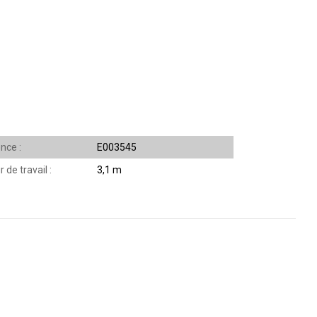
ence
E003545
r de travail
3,1 m