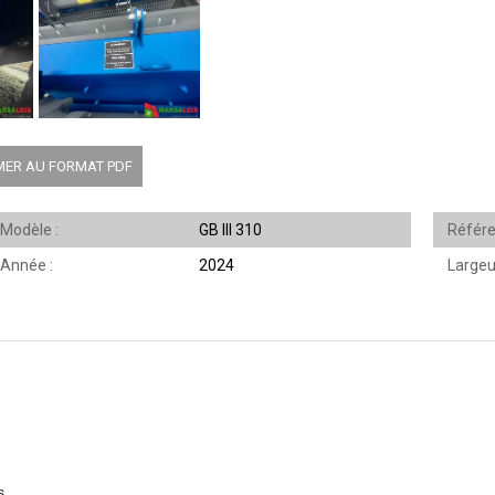
MER AU FORMAT PDF
Modèle
GB III 310
Référ
Année
2024
Largeu
s