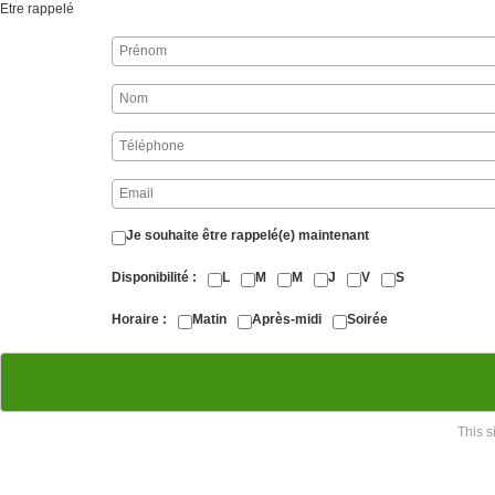
Etre rappelé
Je souhaite être rappelé(e) maintenant
Disponibilité
L
M
M
J
V
S
Horaire
Matin
Après-midi
Soirée
This 